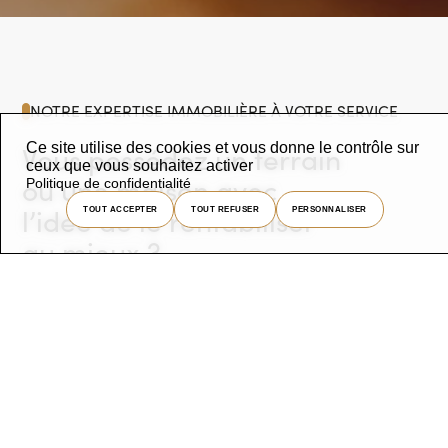
NOTRE EXPERTISE IMMOBILIÈRE À VOTRE SERVICE
Ce site utilise des cookies et vous donne le contrôle sur
Vous possédez un terrain
ceux que vous souhaitez activer
ou une maison avec
Politique de confidentialité
l’idée de le rentabiliser
TOUT ACCEPTER
TOUT REFUSER
PERSONNALISER
au mieux ?
Nous vous guidons dans la recherche
d’informations fiables et actualisées afin de
mener à bien votre
projet immobilier
Nous dialoguons ensemble pour