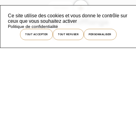
+
Voir plus
Ce site utilise des cookies et vous donne le contrôle sur
Terrain – Schifflange
846
ceux que vous souhaitez activer
Politique de confidentialité
575 000 €
TOUT ACCEPTER
TOUT REFUSER
PERSONNALISER
+
Voir plus
Appartement – Mondorf-
836
Les-Bains
795 000 €