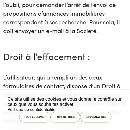
l’oubli, pour demander l’arrêt de l’envoi de
propositions d’annonces immobilières
correspondant à ses recherche. Pour cela, il
doit envoyer un e-mail à la Société.
Droit à l’effacement :
L’utilisateur, qui a rempli un des deux
formulaires de contact, dispose d’un Droit à
l’effacement, pour demander la suppression
Ce site utilise des cookies et vous donne le contrôle sur
pure et simple de ses données personnelles. A
ceux que vous souhaitez activer
Politique de confidentialité
moins qu’il n’y ait un contrat en cours entre
TOUT ACCEPTER
TOUT REFUSER
PERSONNALISER
l’utilisateur et la Société (contrat de bail,
mandat de vente, mandat de location,